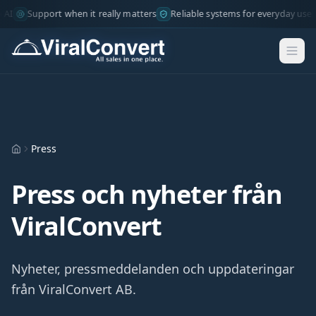
I
Support when it really matters
Reliable systems for everyday use
Press
Hem
Press och nyheter från
ViralConvert
Nyheter, pressmeddelanden och uppdateringar
från ViralConvert AB.