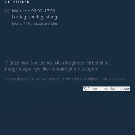
ÖPPETTIDER
Mån–fre: 09:00–17:00
Lördag–söndag: stängt
Jour 24/7 för akuta ärenden
©
2026
ViralConvert AB. Alla rättigheter förbehållna.
Integritetspolicy
Villkor
Kontakt
Hjälp & support
Expresskassa®
är ett registrerat varumärke som tillhör ViralConvert AB.
Report a translation issue